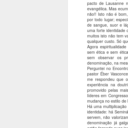
ALHOS E BUGAL
pacto de Lausanne n
13
evangélica. Mas ecumen
Quando jovem eu ouvia muito o dito p
não!! Isto não é bom,
confunda alhos com bugalhos". Tornou
por todo lugar; espec
e, ao que parece, ninguém ou quase n
de sangue, suor e lá
mais.
uma forte identidade
muitos isto não tem 
qualquer custo. Só quem
Agora espiritualidad
sem ética e sem ética 
SEP
sem observar os pr
denominação, na mesma
25
Perguntei no Encont
“A não ser que seja convencido pelo 
pastor Éber Vasconce
Escritura ou por argumentos evidentes.
me respondeu que o 
convicção vem das Escrituras a que me
experiência na doutr
minha consciência está presa à palav
nada consigo nem quero retratar, porque
promovido pelas mais
maléfico e perigoso agir contra a cons
líderes em Congressos
mudança no estilo de 
Há uma multiplicação 
identidade: há Seminá
servem, não valorizam
OCT
denominação já galg
NÃO ME IMPORT
6