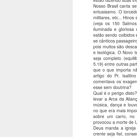
estão fazendo suas ino
Nosso Brasil canta s
Katia Lima
entusiasmo. O torcedo
Não tenho o direito de não aprovar o f
militares, etc... Hino
as drogas, o sexo antes do casamento 
(veja os 150 Salmos
porque dizem que crente é careta. Nã
contra o homossexualismo porque diz
iluminada e gloriosa
homofóbico.
estão sendo coibidos e
se cânticos passageir
pois muitos são descar
e teológica. O Novo t
seja completo (equili
OCT
5.19) entre outras par
16
que o que importa nã
artigo do Pr. Isalti
Dc. Edson Cavalcante dos Santos.
comentava os exager
Gênios na humanidade são reconhecid
esse sem doutrina?
sua morte, pelo menos são reconhecido
Qual é o perigo disto?
verdadeiros profetas de Deus que al
ignorados e odiados como tais, quando
levar a Arca da Alian
exterminados.
música, dança e louv
no que era mais impor
sobre um carro, no 
provocou a morte de Uz
Deus manda a igreja s
crente seja fiel, con