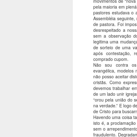
movimentos de “nova u
NADA DO CATOLICISMO.
pela maioria em plenár
pastores estudava o 
Assembléia seguinte, 
de pastora. Foi impos
desrespeitado a noss
sem a observação do 
JUL
legitima uma mudança
de sorteio de uma va
28
após contestação, 
Neste final de semana comemoramos 
comprado cupom.
organização da Igreja Batista Memoria
Não sou contra os 
igreja que pastoreio durante o mesmo
evangélica, modelos
tempo.
não posso aceitar dis
Somos tradicionais.
cristãs. Como expres
devemos trabalhar em 
de um lado unir igreja
“orou pela união do 
na verdade.” E logo 
de Cristo para buscar
Havendo uma coisa tal
isto é, a proclamação
sem o arrependimento
MAR
fraudulento. Degradam