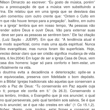
Nilson Dimarzio ao escrever: “Eu gosto de música, porém”
prop
menti
efeit
ndicou a preocupação de que a música vem substituindo a
daqu
arre
enga
rina. Ele relatou que em uma igreja que se desviava das
frase
crédi
O Sa
Nada pode ser mais do que pregar o Evangelho
alguém comentou com outro crente que: “Ontem o Culto em
preg
CASAMENTO, ATO CONSTITUTIVO DA FAMÍLIA
Bíbli
Pr D
(sim
quan
bom que não houve tempo para a pregação”. Isaltino, em outro
- O evangelho de Jesus Cristo é para a salvação.
sofri
Fico
Jesu
É o poder de Deus para a salvação (Rm 1.16).
re a igreja” lembra que em nosso tempo, “As pessoas não
Exist
em e mulher,
preg
vida 
Dc. 
que 
e formação de
prender sobre Deus e ouvir Deus. Vão para externar suas
o Se
da vi
- Nada pode ser mais importante para o ser
que 
ilizado,
ensi
adve
 deve ser para as pessoas se sentirem bem.” Ele faz citação
humano do que ser salvo, ter a vida eterna (Mt
Ontem
conce
rimônia que
a pos
da fa
Pr D
16.26).
segui
o, (Luiz Sayão - JUERP). Em que diz: "A tendência atual é
cham
em sido
etern
criat
AD em
Crent
ssoas do mesmo
não,
e modo superficial, como mais uma ajuda espiritual. Nunca
Vive
fiquei
refer
palav
das i
ões evangélicas; mas nunca foram tão superficiais. Hoje,
esco
Cada
eciso deixar claro que ser cristão significa mudança de vida
melh
tista, 6.fev.2004) Em lugar de ser a igreja Casa de Deus, vem
casa dos homens: lugar só para conforto e bem-estar, um
rficialmente na vida.
Como e porque uma Igreja Batista deixa de ser Batista
doutrina evita a decadência e deterioração; opõe-se a
Como compatibilizar as palmas no culto?
Base
s e equivocadas, preserva com fidelidade o bom depósito.
10 anos sem o Pr. Ivo Veloso do Carmo, que
NÓS
mesmo
a Bíblia! Igrejas tradicionais são aquelas que conservam a
Esta 
Pr.
sido
vando a Paz de Deus: “Tu conservarás em Paz aquele cuja
“depois de morto, ainda fala” (Hb. 11: 4).Esta
defe
ualizado em
 ti; porque ele confia em ti.” (Is 26.3). Conservando o
Matéria foi publicada pelo Jornal de Religião –
cred
 se é
Baixo Guandú – ES,
em T
os lembro, irmãos, o Evangelho que já vos anunciei; o qual
princ
o qual perseverais, pelo qual também sois salvos, Se é que
em junho de 1999. Escrita pelo saudoso Pr. Ivo
dist
l significa
De re
Veloso do Carmo,
 vo-lo anunciei; se é que não crestes em vão” (1 Co 15.1,2).
verd
rece
A B
ções: “Assim, pois, irmãos, estai firmes e conservai as
para