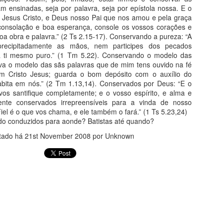
pouco antes do seu falecimento em 10 de Junho
Fico 
mane
am ensinadas, seja por palavra, seja por epístola nossa. E o
de 1999.
defe
quase
 Jesus Cristo, e Deus nosso Pai que nos amou e pela graça
conte
cart
apres
onsolação e boa esperança, console os vossos corações e
para
que n
para
oa obra e palavra.” (2 Ts 2.15-17). Conservando a pureza: “A
dive
Ao q
recipitadamente as mãos, nem participes dos pecados
isto 
trans
IGREJAS QUE NECESSITAM DE CURA
nos 
 a ti mesmo puro.” (1 Tm 5.22). Conservando o modelo das
este,
IGREJAS QUE NECESSITAM DE CURA
busc
Pr M
se os
va o modelo das sãs palavras que de mim tens ouvido na fé
Pr. Adriano Xavier Machado
movi
modi
A I
 Cristo Jesus; guarda o bom depósito com o auxílio do
deix
Judas
camu
Alguns pensam que as igrejas no Brasil estão
(Res
prati
adver
abita em nós.” (2 Tm 1.13,14). Conservados por Deus: “E o
que 
experimentando um grande avivamento.
Prime
embo
mas 
l estão
gost
os santifique completamente; e o vosso espírito, e alma e
Sinceramente, gostaria de poder reconhecer
Nova 
leva
em n
o.
semp
Ba
isso. Gostaria muito que esta geração estivesse
come
nte conservados irrepreensíveis para a vinda de nosso
movi
hecer isso.
comp
Pr
se voltando de coração para o Senhor.
igre
deve
esse se voltando
estr
iel é o que vos chama, e ele também o fará.” (1 Ts 5.23,24)
Lima
“habi
do conduzidos para aonde? Batistas até quando?
Esta
inov
Home
qualq
para
home
tado há
21st November 2008
por Unknown
Crist
conte
nas i
supl
apre
noss
proc
igrej
verd
A P
UM PRESIDENTE ECUMÊNICO?
junin
cultu
Até 
Pr.
noss
porq
no no
colo
cult
Pr. R
gove
A BENEFICÊNCIA NA BÍBLIA
mulhe
Asso
ADJ
mulh
Olhe 
bati
Estudo 1
Adja
que 
resp
cami
ritmo
será
de Cr