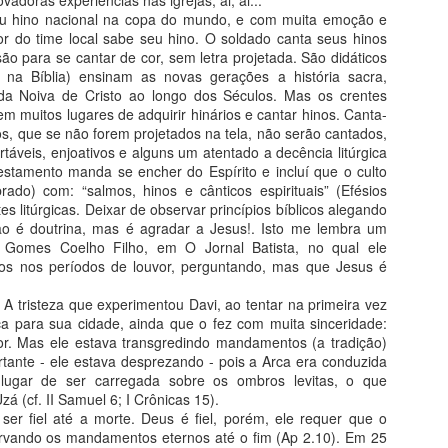
vadoras experiências nas igrejas, ai, ai...
Katia Lima
POR
eu hino nacional na copa do mundo, e com muita emoção e
Pr C
O termo "evangélico" está ultrapassado. Hoje
Walm
r do time local sabe seu hino. O soldado canta seus hinos
dizem "gospel". As igrejas estão morrendo.
1. T
umo, o álcool,
May
s são para se cantar de cor, sem letra projetada. São didáticos
Nascem as comunidades. Não há mais cultos,
Past
Crist
e o adultério,
O L
existem reuniões. As cantatas e apresentações
 na Bíblia) ensinam as novas gerações a história sacra,
o posso ser
CON
musicais também acabaram, agora temos shows
O que
Crist
em que crente é
 da Noiva de Cristo ao longo dos Séculos. Mas os crentes
e as confererências evangelísticas são eventos.
que 
atra
m muitos lugares de adquirir hinários e cantar hinos. Canta-
Pr A
presb
Espír
pent
os, que se não forem projetados na tela, não serão cantados,
Deus
O mu
obsta
nasc
táveis, enjoativos e alguns um atentado a decência litúrgica
pela
reco
vida 
estamento manda se encher do Espírito e incluí que o culto
irmã
A te
brado) com: “salmos, hinos e cânticos espirituais” (Efésios
sutil
Declaração Doutrinária? Princípio Batista?
tes litúrgicas. Deixar de observar princípios bíblicos alegando
Steve, não está mais. Até quando estaremos?
Pr.J
ques
o é doutrina, mas é agradar a Jesus!. Isto me lembra um
São documentos que nos caracterizam. Nossa
irrel
Deus
DD é filha direta das chamadas Confissões de
no Gomes Coelho Filho, em O Jornal Batista, no qual ele
Acon
fé, que por sua vez originaram no Credo
Edso
Asse
os nos períodos de louvor, perguntando, mas que Jesus é
prod
Apostólico.
Baian
os a partir de
Diant
na Ig
s. Pior, são os
Pr D
sido
 A tristeza que experimentou Davi, ao tentar na primeira vez
cons
ém de serem
PÚLPITOS VAZIOS
últim
Verd
de c
 possível, são
ça para sua cidade, ainda que o fez com muita sinceridade:
Há u
quest
cons
PR. TIMOFEI DIACCOV
Ser 
Deus
or. Mas ele estava transgredindo mandamentos (a tradição)
prior
e ded
da Pa
quad
Deus,
tante - ele estava desprezando - pois a Arca era conduzida
Púlpito é o lugar de onde o pregador do
segre
hoje
Dc. 
evangelho anuncia a palavra de Deus. Quando
lugar de ser carregada sobre os ombros levitas, o que
nome 
Naqu
Batis
usamos o termo púlpito vazio, queremos dizer
Mas 
das i
á (cf. II Samuel 6; I Crônicas 15).
perce
que certos pregadores não têm mensagem para
deve 
Tenh
er fiel até a morte. Deus é fiel, porém, ele requer que o
Batis
o povo.
Está
uma f
algu
servando os mandamentos eternos até o fim (Ap 2.10). Em 25
bati
fé e 