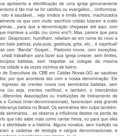
O QUE VÊS NO HORIZONTE?
HOS
os apresenta a identificação de uma igreja genuinamente
Pr. D
Dc. Edson Cavalcante dos Santos.
ismo é tão mal se for católico ou evangélico... Uniformizar,
Os "H
opular "não
 não é saudável... vejo irmãos e irmãs tristes, machucados
A ADIBERJ em seu informativo de 31/12/2013
Pr M
-se corriqueiro
ialmente os que com muito sacrifício cristão lutaram a custo
retransmitiu a notícia que na Coreia do Norte a
Ao q
inguém o utiliza
celebração do natal aconteceu de forma
O pri
grimas... para que a denominação chegasse até aqui, com
prof
Pr Ju
silenciosa e solitária. Obviamente por razões
refo
 que manteve a união (ou como era?). Mas, parece que para
político/religiosa daquele país, onde o imperador
foi à
Pess
valor. Desprezam, humilham, rebelam-se em nome do novo a
se coloca como “deus”.
pela
tran
pere
 bate palmas, pula-pula, gesticula, grita, etc... é espiritual!
preci
afir
e só com “Banda” Gospel... Pastores novos, com exceções,
entr
“se u
e que
cristã trabalham para fazer sua igreja crescer, sem limites,
caind
expo
incípios batistas, sem respeitar os colegas da mesma
peca
Tal 
IMPACTO X CONVERSÃO
 cidade e às vezes vizinhos de bairro.
O PAPEL NORMATIVO DAS ESCRITURAS
Dc. 
ro de Executivos da CBB em Caldas Novas-GO ao saudoso
De autoria de Katia Lima
Assi
testemunho da
los: por que acontecia isto com a nossa denominação. Ele
Ninguém vai a Cristo porque foi impactado por
Serg
fruto
.. – a minha
ingresso de crentes novos nos seminários batistas, sem
alguma coisa: um culto, um evento, uma reunião,
maus 
 reporto, e
um show...
ina (ou seja, crentes neófitos), e também, o intercâmbio
Depe
ra de Deus –
O qu
 é difícil,
 diferentes Associações ou Instituições de treinamento de
Depe
ciência.
 e Cursos (inter-denominacionais), favoreciam esta grande
seja 
Jesus
liderança batista no Brasil. Os seminários têm culpa também.
falso
Para
(v15)
de seminários... se observa a influência destes na perda de
abre
lhes 
rio que não sabe mais como cantar hinos, ou para que eles
mant
cora
 a identidade e a história. Alguns novatos, sem tradição na
com 
Antigas igrejas ou Igrejas verdadeiras?
aram a cadeiras de teologia e cargos denominacionais, e
O
10 ra