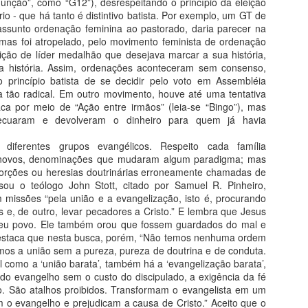
nção”, como “G12”), desrespeitando o princípio da eleição
O apóstolo Paulo, tratando do assunto da
Esti
Pr.
io - que há tanto é distintivo batista. Por exemplo, um GT de
Pr. D
comemoração da Ceia do Senhor, já havia
pasto
assunto ordenação feminina ao pastorado, daria parecer na
tocado no assunto a respeito da necessidade da
Bíbl
É im
ordem no culto.
mas foi atropelado, pelo movimento feminista de ordenação
sécul
ição de líder medalhão que desejava marcar a sua história,
no s
a história. Assim, ordenações aconteceram sem consenso,
deno
eficá
princípio batista de se decidir pelo voto em Assembléia
Deus
 tão radical. Em outro movimento, houve até uma tentativa
O COMPORTAMENTO PASTORAL NA IGREJA E A APOSTASIA DOS ÚLTIMOS TEMPOS
A EMOÇÃO DE SER UM PASTOR CRENTE EM CRISTO, BATISTA TRADICIONAL
ca por meio de “Ação entre irmãos” (leia-se “Bingo”), mas
Essa
(Estudo baseado em 1Timóteo 3:15-16; 4:1-16)
recuaram e devolveram o dinheiro para quem já havia
depoi
"Bati
os 29 anos de
A fé tem tudo a ver com comportamentos.
Apes
cidad
l de Bangu,
diferentes grupos evangélicos. Respeito cada família
há 56
igrej
 período de
aos o
 novos, denominações que mudaram algum paradigma; mas
noite
OH! DEUS, CONFORTA O MEU CORAÇÃO
Até 
mesm
torções ou heresias doutrinárias erroneamente chamadas de
igrej
ajoe
Hoje pela manhã, extremamente aflito, fiz essa
mant
sou o teólogo John Stott, citado por Samuel R. Pinheiro,
porta
oração antes de subir ao púlpito para pregar sob
(Tex
igre
infan
missões “pela união e a evangelização, isto é, procurando
o tema A SÃ DOUTRINA.
Vand
coope
s e, de outro, levar pecadores a Cristo.” E lembra que Jesus
lista
Pr.
Meu coração já estava entristecido com a
seu povo. Ele também orou que fossem guardados do mal e
preparação de um dos tópicos do sermão que
Há a
A F
destaca que nesta busca, porém, “Não temos nenhuma ordem
discorria a respeito de atitudes e atos contrários
para
Pr.
à sã doutrina.
dizem
mos a união sem a pureza, pureza de doutrina e de conduta.
 como a ‘união barata’, também há a ‘evangelização barata’,
 do evangelho sem o custo do discipulado, a exigência da fé
. São atalhos proibidos. Transformam o evangelista em um
 o evangelho e prejudicam a causa de Cristo.” Aceito que o