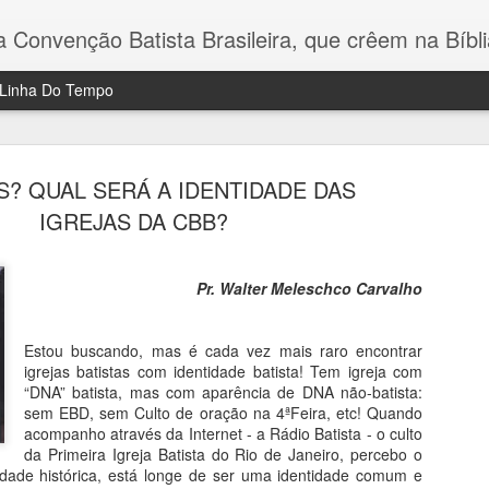
e prática e que têm Jesus como único Salvador como uma dádiva de Deus a todos quantos desejarem crer nEle. Não aceitamos tradições e conceitos humanos interferindo em nossa vida cristã e procuramos ser discípulos somente de Jesus Cristo. Defendemos os prin
Linha Do Tempo
ENTRE TONÉIS E TINTA PRETA
ORAÇÕES IMPEDIDAS E NÃO OUVIDAS
S? QUAL SERÁ A IDENTIDADE DAS
Nos 
https://pastorcremilson.blogspot.com/2019/08/ent
comu
re-toneis-e-tinta-preta.html?m=1
suas
ia realmente a
IGREJAS DA CBB?
nova
o que se
muit
.
nos 
do d
Pr. Walter Meleschco Carvalho
Estou buscando, mas é cada vez mais raro encontrar
OS BATISTAS E A BÍBLIA
O QUE É UMA IGREJA BATISTA TRADICIONAL?
igrejas batistas com identidade batista! Tem igreja com
Pr D
Dinelcir de Souza Lima
“DNA” batista, mas com aparência de DNA não-batista:
sem EBD, sem Culto de oração na 4ªFeira, etc! Quando
Pastor da Igreja Batista Memorial de Bangu
Esta
gove
/posts/10218656
acompanho através da Internet - a Rádio Batista - o culto
Nós batistas surgimos na história do cristianismo
que 
da Primeira Igreja Batista do Rio de Janeiro, percebo o
De r
por uma razão principal: nossos antepassados
que 
tif_id=1559437
"bati
não aceitavam nenhuma doutrina, dogma, regra
idade histórica, está longe de ser uma identidade comum e
era c
comp
de fé ou organização eclesiástica que fosse
imora