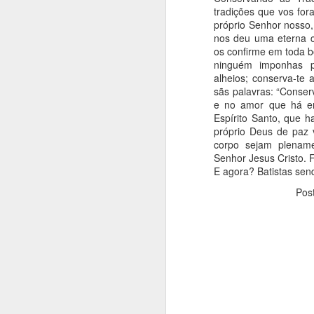
tradições que vos for
próprio Senhor nosso,
nos deu uma eterna c
os confirme em toda b
ninguém imponhas p
MAR
alheios; conserva-te
22
sãs palavras: “Conser
e no amor que há em
Pr. Adriano Xavier Machado
Espírito Santo, que h
Alguns pensam que as igrejas no Brasi
próprio Deus de paz v
experimentando um grande avivament
corpo sejam plename
Sinceramente, gostaria de poder recon
Gostaria muito que esta geração estiv
Senhor Jesus Cristo. F
de coração para o Senhor.
E agora? Batistas sen
Pos
FEB
12