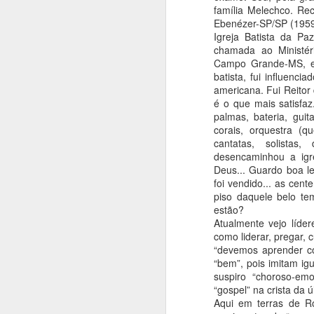
família Melechco. Re
Ebenézer-SP/SP (1959)
Igreja Batista da Pa
chamada ao Ministér
Campo Grande-MS, e 
batista, fui influenc
americana. Fui Reitor 
é o que mais satisfaz
NOV
palmas, bateria, guit
8
corais, orquestra (q
cantatas, solistas
Existem determinados comportamento
de maneira nenhuma, coerentes com u
desencaminhou a igr
menos de um pastor que se diz seguid
Deus... Guardo boa le
Cristo. São comportamentos que não 
foi vendido... as cen
com os ensinamentos e com o perfil do
piso daquele belo te
estão?
Atualmente vejo líder
como liderar, pregar, c
“devemos aprender c
JAN
“bem”, pois imitam ig
suspiro “choroso-em
10
“gospel” na crista da ú
EU NÃO CREIO QUE OS BATISTAS S
Aqui em terras de Ro
CATÓLICOS REFORMADOS, POIS N