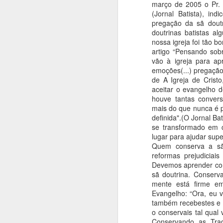
março de 2005 o Pr. 
(Jornal Batista), i
pregação da sã dout
AUG
doutrinas batistas 
22
nossa igreja foi tão 
artigo “Pensando sob
Casamento é a união legítima de hom
com propósitos definitivos, com fins d
vão à igreja para a
família. O termo casamento tem sido ut
emoções(...) pregação
também, com referência à festa ou ce
de A Igreja de Crist
celebra esta união, e, na atualidade, t
aplicado, ainda, à união de duas pe
aceitar o evangelho d
sexo.
houve tantas convers
mais do que nunca é pr
definida".(O Jornal Ba
se transformado em 
JUN
lugar para ajudar supe
Quem conserva a sã 
25
reformas prejudiciai
Devemos aprender com 
Dc. Edson Cavalcante Dos Santos
sã doutrina. Conser
Parece um assunto definido e context
mente está firme em
nossos cultos. O que quero entender é
compatível ou não.
Evangelho: “Ora, eu v
também recebestes e n
1- Aplaudir em nosso contexto cultura
o conservais tal qual
aprovar, parabenizar, elogiar, avaliar.
Conservando as Tradi