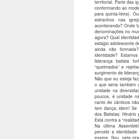
territorial. Parte das
01) É uma igreja que crê que a Bíblia 
conformando ao model
Deus, inerrante, infalível, suficiente e 
para quinta-feira). O
e prática.
estranhos nas igre
acontecendo? Onde tu
denominações no mun
agora? Qual identida
JUN
estágio adolescente d
7
ainda não formada
identidade? Estamo
Pr Dinelcir de Souza Lima
liderança batista f
“queimados” e rejeita
O QUE É CULTUAR
surgimento de lideran
Vivemos dias de desconstrucionismo g
Não que eu esteja faze
o que seria também 
unidade na diversid
poucos, é unidade na
canto de cânticos não 
MAY
tem dança, idem! Se 
dos Batistas: Hinário 
19
Está contra a “realida
Os batistas se jactam de ter a Bíblia c
Na última Assemblé
de regra de fé e prática cristã. Dizem
percebi a identidad
exame. Sou, pela gra