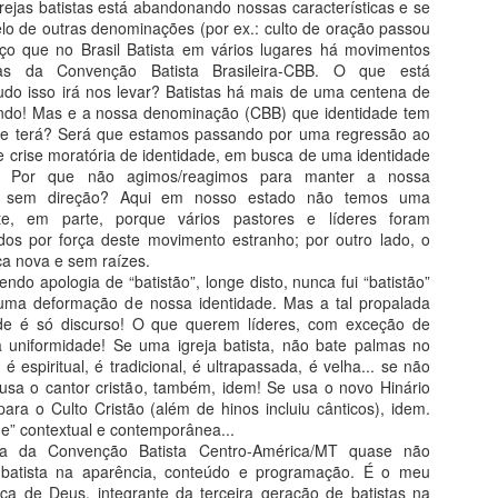
 igrejas batistas está abandonando nossas características e se
Um do
defe
estabelecida por pensamentos e imposições
esta
é inspirada por
é a 
o de outras denominações (por ex.: culto de oração passou
dize
humana
apare
única regra de fé
em um
indiv
uço que no Brasil Batista em vários lugares há movimentos
acei
ao p
jas da Convenção Batista Brasileira-CBB. O que está
a no
bati
rede 
do isso irá nos levar? Batistas há mais de uma centena de
centr
do! Mas e a nossa denominação (CBB) que identidade tem
de terá? Será que estamos passando por uma regressão ao
e crise moratória de identidade, em busca de uma identidade
BATISTAS TRADICIONAIS, GUARDIÃES DO EVANGELHO PRIMITIVO
O QUE É CULTO E ADORAÇÃO?
? Por que não agimos/reagimos para manter a nossa
Pr.
Vivemos tempos de rejeição ao que é
s sem direção? Aqui em nosso estado não temos uma
tradicional. As tradições têm sido encaradas
orte, em parte, porque vários pastores e líderes foram
como se fosse algo muito ruim. Este sentimento
Autor
alcançou o cristianismo em todas as suas
dos por força deste movimento estranho; por outro lado, o
crenças e práticas atuais.
Atual
ça nova e sem raízes.
Pr D
muita
eneralizado.
ndo apologia de “batistão”, longe disto, nunca fui “batistão”
Particularmente, entre os batistas da Convenção
cham
Na at
Batista Brasileira não tem sido diferente.
uma deformação de nossa identidade. Mas a tal propalada
que n
ade é só discurso! O que querem líderes, com exceção de
igre
some
 uniformidade! Se uma igreja batista, não bate palmas no
home
é espiritual, é tradicional, é ultrapassada, é velha... se não
enge
usa o cantor cristão, também, idem! Se usa o novo Hinário
IGREJA É SOBERANA OU AUTÔNOMA?
RESISTÊNCIA À PREGAÇÃO DO EVANGELHO
para o Culto Cristão (além de hinos incluiu cânticos), idem.
(Coa
Vandinei Oliveira
de” contextual e contemporânea...
Os ba
omo única fonte
ia da Convenção Batista Centro-América/MT quase não
Pastor Batista
Franc
cent
, mas não fazem.
e batista na aparência, conteúdo e programação. É o meu
mais 
CRI
A igreja não é soberana, mas autônoma.
past
ça de Deus, integrante da terceira geração de batistas na
brasi