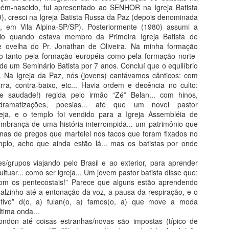
Pr D
Jesu
parte
cém-nascido, fui apresentado ao SENHOR na Igreja Batista
Soberana é a Palavra de Cristo.
fora 
Li u
, cresci na Igreja Batista Russa da Paz (depois denominada
1.
deno
O qu
comu
Em submissão ao Espírito de Deus igrejas se
de o
z, em Vila Alpina-SP/SP). Posteriormente (1980) assumi a
verd
Brasi
submeteram à sã doutrina. Não foram
antig
io quando estava membro da Primeira Igreja Batista de
“Cris
instituições humanas que o fizeram.
verd
ovelha do Pr. Jonathan de Oliveira. Na minha formação
aos f
iado tanto pela formação européia como pela formação norte-
exis
sent
de um Seminário Batista por 7 anos. Concluí que o equilíbrio
. Na Igreja da Paz, nós (jovens) cantávamos cânticos: com
Fidelidade aos Princípios e Doutrinas Batistas - pr. Samuel Moutta
arra, contra-baixo, etc... Havia ordem e decência no culto:
PASTORES OU MENOSPREZADORES?
Manif
ue saudade!) regida pelo irmão “Zé” Belan... com hinos,
Cons
, dramatizações, poesias... até que um novel pastor
Coali
s que não são,
DIRETORIA DA CBB PUBLICA MANIFESTO SE POSICIONANDO CONTRÁRIA A HOMOAFETIVIDADE EM IGREJAS BATISTAS
Volt
www.
m servo, muito
eja, e o templo foi vendido para a Igreja Assembléia de
igrej
email
or de Jesus
A Diretoria da Convenção Batista Brasileira
mbrança de uma história interrompida... um patrimônio que
loca
coal
se encaixam
publicou um manifesto claro e definido a respeito
Pr D
Igrej
tenas de pregos que martelei nos tacos que foram fixados no
 Mestre.
do posicionamento da CBB quanto ao
vário
Ao il
mplo, acho que ainda estão lá... mas os batistas por onde
recebimento de pessoas homoafetivas nas
Poli
igrej
ORD
igrejas batistas. Leiam no link abaixo.
isto 
incl
DO B
bibl
prat
es/grupos viajando pelo Brasil e ao exterior, para aprender
Cris
ultuar... como ser igreja... Um jovem pastor batista disse que:
peca
om os pentecostais!” Parece que alguns estão aprendendo
ualzinho até a entonação da voz, a pausa da respiração, e o
NOI
A NECESSIDADE DE DECÊNCIA E ORDEM NO CULTO
OS BATISTAS SÃO REFORMADOS?
otivo” d(o, a) fulan(o, a) famos(o, a) que move a moda
“Para
Pr. Dinelcir de Souza Lima
glor
ltima onda...
cois
EJAM
ndon até coisas estranhas/novas são impostas (típico de
Baseado em 1 Coríntios 14:26-40
Pr. D
irrep
ÃO TEMOS